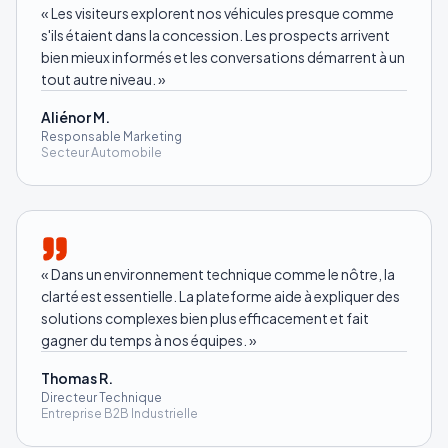
«
Les visiteurs explorent nos véhicules presque comme
s'ils étaient dans la concession. Les prospects arrivent
bien mieux informés et les conversations démarrent à un
tout autre niveau.
»
Aliénor M.
Responsable Marketing
Secteur Automobile
«
Dans un environnement technique comme le nôtre, la
clarté est essentielle. La plateforme aide à expliquer des
solutions complexes bien plus efficacement et fait
gagner du temps à nos équipes.
»
Thomas R.
Directeur Technique
Entreprise B2B Industrielle