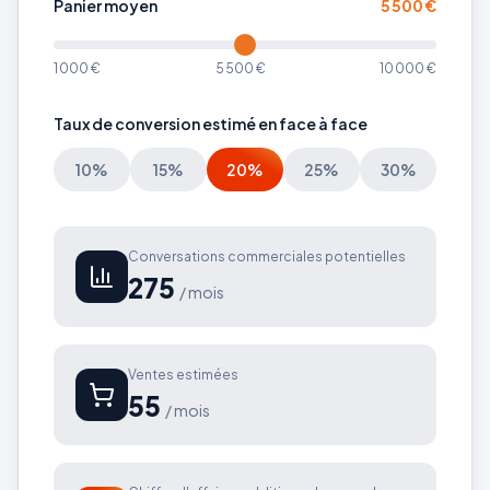
Panier moyen
5 500
€
1 000
€
5 500
€
10 000
€
Taux de conversion estimé en face à face
10
%
15
%
20
%
25
%
30
%
Conversations commerciales potentielles
275
/ mois
Ventes estimées
55
/ mois