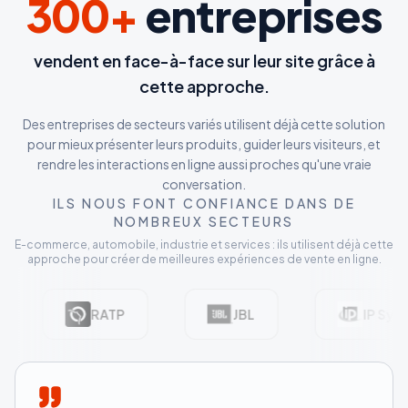
300+
entreprises
vendent en face-à-face sur leur site grâce à
cette approche.
Des entreprises de secteurs variés utilisent déjà cette solution
pour mieux présenter leurs produits, guider leurs visiteurs, et
rendre les interactions en ligne aussi proches qu'une vraie
conversation.
ILS NOUS FONT CONFIANCE DANS DE
NOMBREUX SECTEURS
E-commerce, automobile, industrie et services : ils utilisent déjà cette
approche pour créer de meilleures expériences de vente en ligne.
 Autreman
RATP
JBL